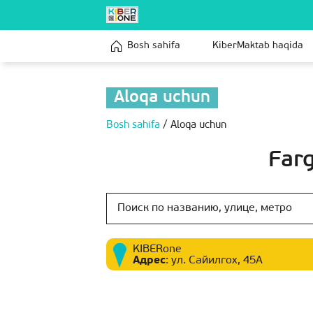
Bosh sahifa
KiberMaktab haqida
Aloqa uchun
Bosh sahifa
/
Aloqa uchun
Farg
KIBERone
Адрес
:
ул. Сайилгох, 45А