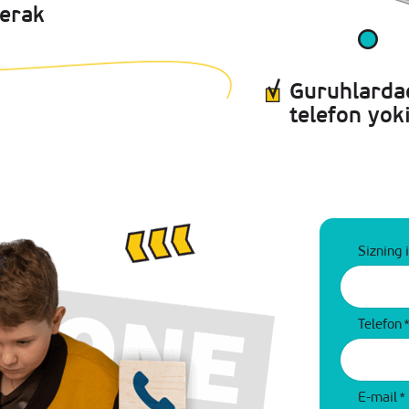
kerak
Guruhlardag
telefon yoki
Sizning 
Telefon
E-mail
*