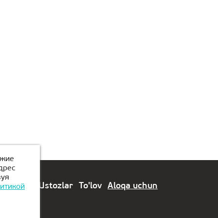
ожие
дрес
зуя
Modullar
Ustozlar
To'lov
Aloqa uchun
итикой