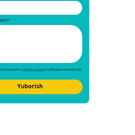
atni
*
y ma'lumotlarimni
maxfiylik siyosatiga
muvofiq qayta ishlashga rozilik
*