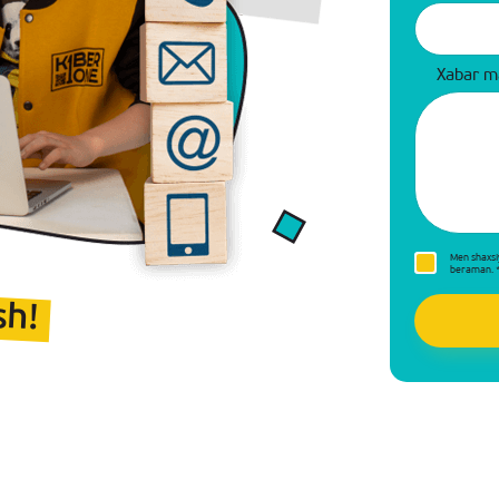
Xabar m
Men shaxsi
beraman.
sh!