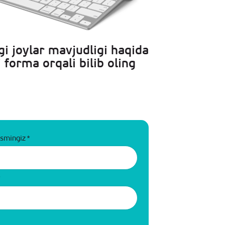
i joylar mavjudligi haqida
 forma orqali bilib oling
ismingiz
*
*