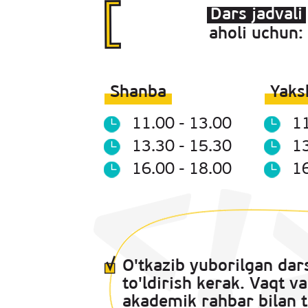
Dars jadvali
aholi uchun:
Shanba
Yaks
11.00 - 13.00
11
13.30 - 15.30
13
16.00 - 18.00
16
O'tkazib yuborilgan dar
to'ldirish kerak. Vaqt v
akademik rahbar bilan t