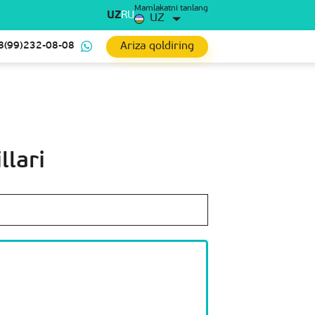
Mamlakatni tanlang
UZ
RU
UZ
Ariza qoldiring
8(99)232-08-08
lari