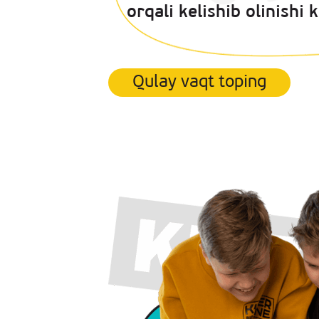
orqali kelishib olinishi 
Qulay vaqt toping