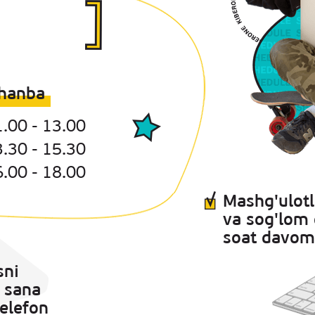
hanba
.00 - 13.00
.30 - 15.30
.00 - 18.00
Mashg'ulotl
va sog'lom 
soat davom
sni
a sana
elefon