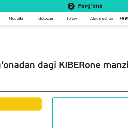
Farg’ona
Modullar
Ustozlar
To'lov
Aloqa uchun
+99
’onadan dagi KIBERone manzil