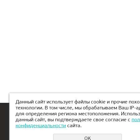
Данный сайт использует файлы cookie и прочие пох
технологии. В том числе, мы обрабатываем Ваш IP-а
для определения региона местоположения. Исполь
Bosh sahifa
KiberMaktab haqida
данный сайт, вы подтверждаете свое согласие с
пол
конфиденциальности
сайта.
OK